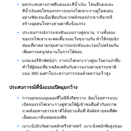
ผลกระทบทางภาพสีแดงและสีน้ำเงิน: โทนสีแดงและ
สีน้ำเงินสดใสของรถรางบนรถไฟเหาะรางคู่โดดเด่น
อย่างชัดเจนเมื่อเทียบกับฉากหลังของป่าเขาเขียวขจี
สร้างจุดสนใจทางสายตาที่แข็งแกร่ง
ประสบการณ์การแข่งขันแบบรางคู่ขนาน: รางทั้งสอง
ของรถไฟเหาะจะคดเคี้ยวและวิ่งขนานกัน ทำให้กลุ่มนัก
ท่องเที่ยวหลายกลุ่มสามารถแข่งขันและร่อนไปพร้อมกัน
เพิ่มความสนุกสนานในการโต้ตอบ
แกลเลอรีทิวทัศน์ป่า: รางรถไฟเหาะรางคู่จะวิ่งผ่านป่าทึบ
ทำให้ผู้ท่องเที่ยวเพลิดเพลินกับความงามตามธรรมชาติ
แบบ 360 องศาในระหว่างการร่อนด้วยความเร็วสูง
ประสบการณ์ที่นั่งแบบเปิดมุมกว้าง
การออกแบบมุมมองที่ไม่มีสิ่งกีดขวาง: ห้องโดยสารแบบ
เปิดของรถไฟเหาะรางคู่ช่วยให้ผู้เข้าชมดื่มด่ำกับสภาพ
แวดล้อมทางธรรมชาติได้อย่างเต็มที่ สัมผัสสายลมที่พัด
เอื่อยและกลิ่นหอมของพืช
เบาะนั่งนิรภัยตามหลักสรีรศาสตร์: เบาะนั่งพนักพิงสูงของ