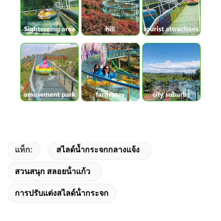
แท็ก:
สไลด์น้ำกระจกกลางแจ้ง
สวนสนุก สลอยน้ําแก้ว
การปรับแต่งสไลด์น้ํากระจก