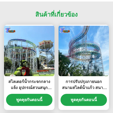
สินค้าที่เกี่ยวข้อง
สไลเดอร์น้ำกระจกกลาง
การปรับปรุงภายนอก
แจ้ง อุปกรณ์สวนสนุก
สนามสไลด์น้ําแก้ว สนาม
ขนาดใหญ่ สไลเดอร์ล่อง
สนุก อุปกรณ์
พูดคุยกันตอนนี้
แก่งกระจก
พูดคุยกันตอนนี้