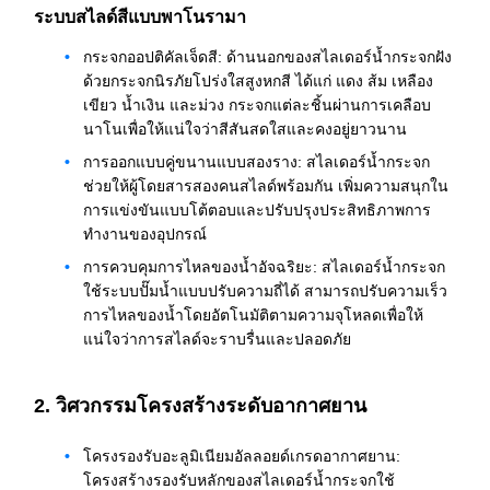
ระบบสไลด์สีแบบพาโนรามา
กระจกออปติคัลเจ็ดสี: ด้านนอกของสไลเดอร์น้ำกระจกฝัง
ด้วยกระจกนิรภัยโปร่งใสสูงหกสี ได้แก่ แดง ส้ม เหลือง
เขียว น้ำเงิน และม่วง กระจกแต่ละชิ้นผ่านการเคลือบ
นาโนเพื่อให้แน่ใจว่าสีสันสดใสและคงอยู่ยาวนาน
การออกแบบคู่ขนานแบบสองราง: สไลเดอร์น้ำกระจก
ช่วยให้ผู้โดยสารสองคนสไลด์พร้อมกัน เพิ่มความสนุกใน
การแข่งขันแบบโต้ตอบและปรับปรุงประสิทธิภาพการ
ทำงานของอุปกรณ์
การควบคุมการไหลของน้ำอัจฉริยะ: สไลเดอร์น้ำกระจก
ใช้ระบบปั๊มน้ำแบบปรับความถี่ได้ สามารถปรับความเร็ว
การไหลของน้ำโดยอัตโนมัติตามความจุโหลดเพื่อให้
แน่ใจว่าการสไลด์จะราบรื่นและปลอดภัย
2. วิศวกรรมโครงสร้างระดับอากาศยาน
โครงรองรับอะลูมิเนียมอัลลอยด์เกรดอากาศยาน:
โครงสร้างรองรับหลักของสไลเดอร์น้ำกระจกใช้