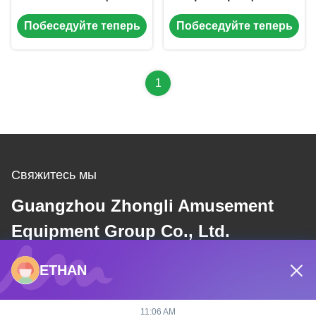
стеклянной рафтинг-
стеклянная водная
Побеседуйте теперь
Побеседуйте теперь
горки для активного
горка наружное
отдыха на открытом
оборудование для
воздухе
парка аттракционов
1
Свяжитесь мы
Guangzhou Zhongli Amusement
Equipment Group Co., Ltd.
ETHAN
Электронная почта
dannie@zhongliyoule.com
11:06 AM