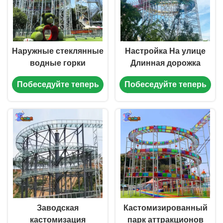
Наружные стеклянные
Настройка На улице
водные горки
Длинная дорожка
Большое
Стеклянный водный
Побеседуйте теперь
Побеседуйте теперь
развлекательное
горка Оборудование
оборудование
парка развлечений
Стеклянные водные
горки для сплава
Заводская
Кастомизированный
кастомизация
парк аттракционов