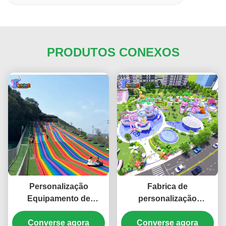
PRODUTOS CONEXOS
Personalização
Fabrica de
Equipamento de
personalização
diversão de grandes
Equipamento de
dimensões ao ar livre
Converse agora
diversão grande
Converse agora