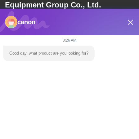
Equipment Group Co., Ltd.
canon
E-mail
dannie@zhongliyoule.com
8:26 AM
Good day, what product are you looking for?
O nosso endereço
Endereço
Edifício da Fábrica nº 2, nº 18, 2ª Estrada Chuangxing, Zona de
Desenvolvimento de Alta Tecnologia, Cidade de Qingyuan
telefone
0086-+86 15374031145