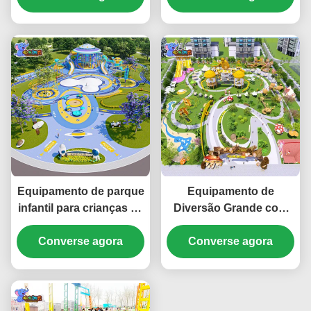
Rainbow Slide
Equipamento de
diversão ao ar livre
Equipamento de parque
Equipamento de
infantil para crianças ao
Diversão Grande com
ar livre
Tema de Esquilo,
Converse agora
Brinquedos para Área
Converse agora
de Lazer Infantil ao Ar
Livre