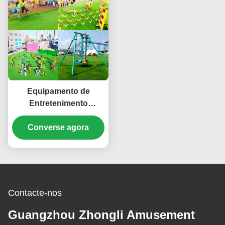
Equipamento de
Entretenimento
Pequeno Personalizado
Equipamento de
Converse agora
Diversão
Contacte-nos
Guangzhou Zhongli Amusement