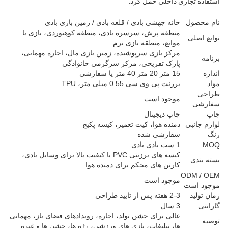
استفاده تجاری داخلی حمل کرد.
نام محصول
خانه جهشی بادی / قلعه بادی / زمین بازی بادی
منطقه پرش، سرسره بادی، منطقه کوهنوردی، بازی با
توابع اصلی
موانع، منطقه بازی نرم
مرکز بازی سرپوشیده، زمین بازی مال، اجاره مهمانی،
برنامه
پارک تفریحی، مرکز سرگرمی خانوادگی
اندازه
15 متر 20 متر 40 متر یا سفارشی
مواد
برزنت پی وی سی 0.55 میلی متر، TPU
طراحی
موجود است
سفارشی
چاپ
چاپ دیجیتال
لوازم جانبی
دمنده هوا، کیت تعمیر، کیسه پکیج
رنگ
سفارشی شده
MOQ
1 ست بادی بادی
کیسه های برزنتی PVC با کیفیت بالا برای وسایل بادی،
بسته بندی
کارتن های محکم برای دمنده هوا
ODM / OEM
موجود است
موجود است
زمان تولید
2-3 هفته پس از تایید طراحی
گارانتی
3 سال
عالی برای جشن تولد، اجاره، رویدادهای فضای باز، مهمانی
توصیه
ها، تبلیغات، بازی های ورزشی، رژه ها، جشن ها و غیره.