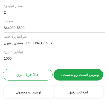
مقدار تولیدی:
2
قیمت:
$800-$44000
شرایط پرداخت:
L/C، D/A، D/P، T/T، وسترن یونیون
توانایی تامین:
1000
بهترین قیمت رو بدست بیار
حالا حرف بزن
اطلاعات دقیق
توضیحات محصول