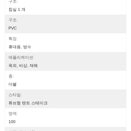
구조:
침실 1 개
구조:
PVC
특징:
휴대용, 방수
애플리케이션:
옥외, 비상, 재해
층:
더블
스타일:
튜브형 텐트 스테이크
영역:
100