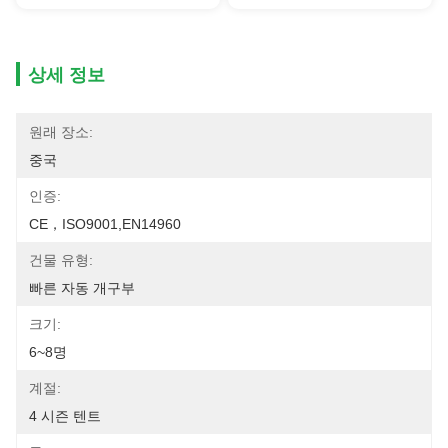
상세 정보
원래 장소:
중국
인증:
CE，ISO9001,EN14960
건물 유형:
빠른 자동 개구부
크기:
6~8명
계절:
4 시즌 텐트