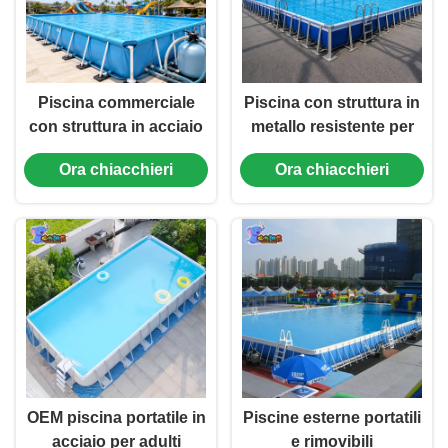
Piscina commerciale
Piscina con struttura in
con struttura in acciaio
metallo resistente per
in PVC per parco
resort e hotel
Ora chiacchieri
Ora chiacchieri
acquatico
OEM piscina portatile in
Piscine esterne portatili
acciaio per adulti
e rimovibili