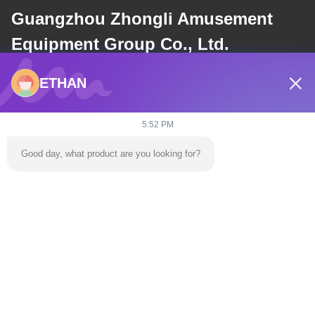
Guangzhou Zhongli Amusement
Equipment Group Co., Ltd.
ETHAN
E-mail
dannie@zhongliyoule.com
5:52 PM
Good day, what product are you looking for?
Il nostro indirizzo
Indirizzo
Edificio della fabbrica n. 2, n. 18, 2a Strada Chuangxing, Zona di
sviluppo high-tech, Città di Qingyuan
tel
0086-+86 15374031145