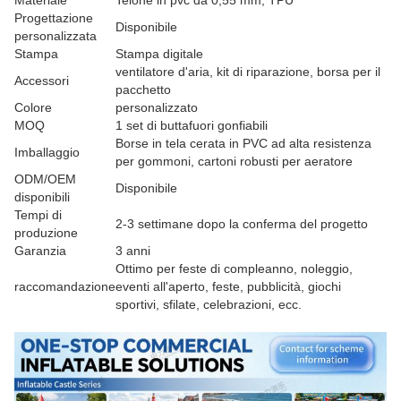
Materiale
Telone in pvc da 0,55 mm, TPU
Progettazione
Disponibile
personalizzata
Stampa
Stampa digitale
ventilatore d'aria, kit di riparazione, borsa per il
Accessori
pacchetto
Colore
personalizzato
MOQ
1 set di buttafuori gonfiabili
Borse in tela cerata in PVC ad alta resistenza
Imballaggio
per gommoni, cartoni robusti per aeratore
ODM/OEM
Disponibile
disponibili
Tempi di
2-3 settimane dopo la conferma del progetto
produzione
Garanzia
3 anni
Ottimo per feste di compleanno, noleggio,
raccomandazione
eventi all'aperto, feste, pubblicità, giochi
sportivi, sfilate, celebrazioni, ecc.