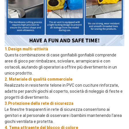
1.Design multi-attività
Questa combinazione di case gonfiabili gonfiabili comprende 
aree di gioco per rimbalzare, scivolare, arrampicarsi e con 
ostacoli, aiutando gli operatori a offrire più divertimento in un 
unico prodotto.
2. Materiale di qualità commerciale
Realizzato in resistente telone in PVC con cuciture rinforzate, 
adatto per parchi giochi al coperto, società di noleggio di feste e 
progetti di divertimento.
3.Protezione della rete di sicurezza
Le finestre trasparenti in rete di sicurezza consentono ai 
genitori e al personale di osservare i bambini mantenendo l'area 
giochi ventilata e protetta.
4. Tema attraente del blocco di colore