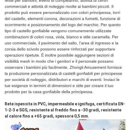
feste per bambini, eventi di compleanno, attività di centri
commerciali e attività di noleggio rivolte ai bambini piccoli. Il
prodotto può essere personalizzato con colori principessa, torri
del castello, elementi corona, decorazioni a fumetti, funzione di
scorrimento e posizionamento del logo del marchio. Per questo
tipo di castello gonfiabile vengono comunemente utilizzate
combinazioni di colori rosa, viola, bianco e stile caramella. Per
uso commerciale, il pavimento del salto, l'area di ingresso e la
corsia dello scivolo possono essere rinforzati per supportare
operazioni ripetute. È inoltre possibile aggiungere sezioni di
visibilità mesh in modo che i genitori e il personale possano
osservare i bambini più facilmente. Zhongli Amusement fornisce
la produzione personalizzata di castelli gonfiabili per principesse
per società di noleggio, distributori e marchi di eventi. Inviaci le
tue esigenze in termini di dimensioni e stile per creare il tuo
prodotto per la casa gonfiabile della principessa.
Rete ispessita in PVC, impermeabile e ignifuga, certificata EN-
1-2-3 e SGS, resistente al freddo fino a -30 gradi, resistente 
al calore fino a +65 gradi, spessore 0,5 mm.