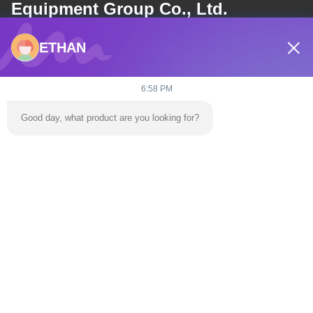
Equipment Group Co., Ltd.
ETHAN
ई-मेल
dannie@zhongliyoule.com
6:58 PM
Good day, what product are you looking for?
हमारा पता
पता
फ़ैक्टरी बिल्डिंग नंबर 2, नंबर 18, चुआंगक्सिंग 2nd रोड, हाई-टेक डेवलपमेंट ज़ोन,
किंगयुआन शहर
टेलीफोन
0086-+86 15374031145