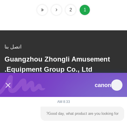
2
1
اتصل بنا
Guangzhou Zhongli Amusement
Equipment Group Co., Ltd.
canon
بريد إلكتروني
dannie@zhongliyoule.com
8:33 AM
Good day, what product are you looking for?
عنواننا