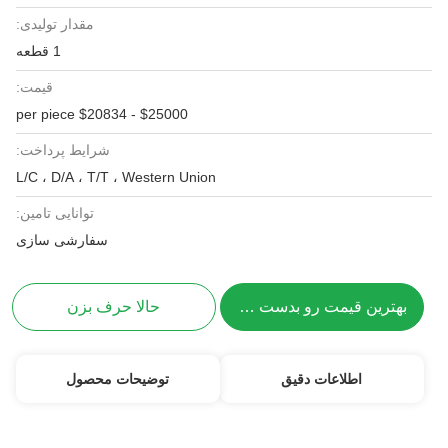
مقدار تولیدی:
1 قطعه
قیمت:
$25000 - $20834 per piece
شرایط پرداخت:
L/C ، D/A ، T/T ، Western Union
توانایی تامین:
سفارشی سازی
بهترین قیمت رو بدست بیار
حالا حرف بزن
اطلاعات دقیق
توضیحات محصول