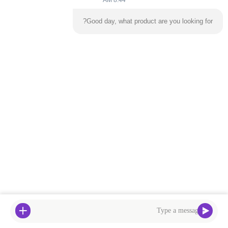
8:44 AM
Good day, what product are you looking for?
آدرس ما
آدرس
ساختمان کارخانه شماره 2، شماره 18، جاده دوم چوانگشینگ، منطقه
توسعه فناوری پیشرفته، شهر چینگیوان
تلفن
0086-+86 15374031145
سیاست حفظ حریم خصوصی
|
نقشه سایت
چین کیفیت خوب قلعه فنری بادی عرضه کننده. حقوق چاپ -2026
Guangzhou Zhongli Amusement Equipment Group Co., Ltd. تمام
حقوق محفوظ است