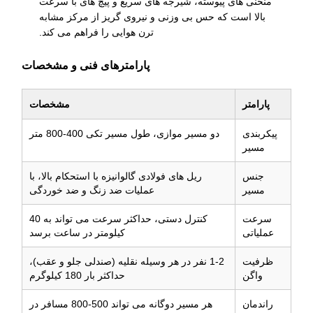
منحنی های پیوسته، شیرجه های سریع و پیچ های با سرعت
بالا است که حس بی وزنی و نیروی گریز از مرکز مشابه
ترن هوایی را فراهم می کند.
پارامترهای فنی و مشخصات
پارامتر
مشخصات
پیکربندی
دو مسیر موازی، طول مسیر تکی 400-800 متر
مسیر
جنس
ریل های فولادی گالوانیزه با استحکام بالا، با
مسیر
عملیات ضد زنگ و ضد خوردگی
سرعت
کنترل دستی، حداکثر سرعت می تواند به 40
عملیاتی
کیلومتر در ساعت برسد
ظرفیت
1-2 نفر در هر وسیله نقلیه (صندلی جلو و عقب)،
واگن
حداکثر بار 180 کیلوگرم
راندمان
هر مسیر دوگانه می تواند 500-800 مسافر در