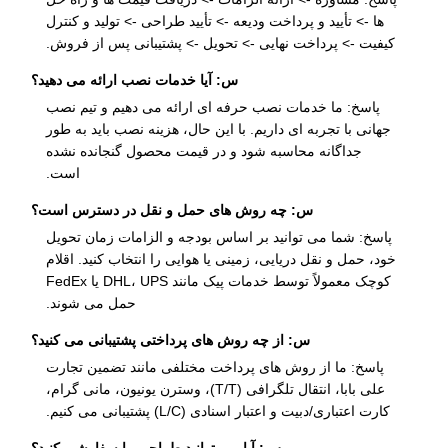
ها -> تأیید و پرداخت ودیعه -> تأیید طراحی -> تولید و کنترل
کیفیت -> پرداخت نهایی -> تحویل -> پشتیبانی پس از فروش.
س: آیا خدمات نصب ارائه می دهید؟
پاسخ: ما خدمات نصب حرفه ای ارائه می دهیم و تیم نصب
جهانی با تجربه ای داریم. با این حال، هزینه نصب باید به طور
جداگانه محاسبه شود و در قیمت محصول گنجانده نشده
است.
س: چه روش های حمل و نقل در دسترس است؟
پاسخ: شما می توانید بر اساس بودجه و الزامات زمان تحویل
خود، حمل و نقل دریایی، زمینی یا هوایی را انتخاب کنید. اقلام
کوچک معمولاً توسط خدمات پیک مانند DHL، UPS یا FedEx
حمل می شوند.
س: از چه روش های پرداختی پشتیبانی می کنید؟
پاسخ: ما از روش های پرداخت مختلفی مانند تضمین تجارت
علی بابا، انتقال تلگرافی (T/T)، وسترن یونیون، مانی گرام،
کارت اعتباری/دبیت و اعتبار اسنادی (L/C) پشتیبانی می کنیم.
س: آیا می توانید طراحی را سفارشی کنید؟