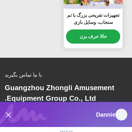
تجهیزات تفریحی بزرگ با تم
سنجاب، وسایل بازی
کودکان در فضای باز
حالا حرف بزن
با ما تماس بگیرید
Guangzhou Zhongli Amusement
Equipment Group Co., Ltd.
Dannie
نامه الکترونیکی
dannie@zhongliyoule.com