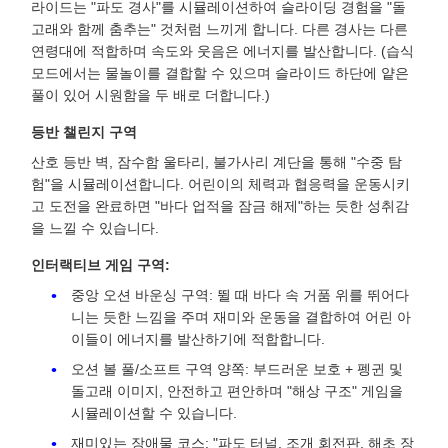
라이드는 "파도 경사"를 시뮬레이션하여 슬라이딩 경험을 "돌
고래와 함께 춤추는" 것처럼 느끼게 합니다. 다른 경사는 다른
연령대에 적합하며 속도와 웃음은 에너지를 발산합니다. (습식
모드에서는 물놀이를 결합할 수 있으며 슬라이드 하단에 얕은
풀이 있어 시원함을 두 배로 더합니다.)
등반 챌린지 구역
산호 등반 벽, 잠수함 울타리, 불가사리 계단을 통해 "수중 탐
험"을 시뮬레이션합니다. 어린이의 체력과 협응력을 운동시키
고 도전을 완료하면 "바다 업적을 잠금 해제"하는 듯한 성취감
을 느낄 수 있습니다.
인터랙티브 게임 구역:
중앙 오션 바운싱 구역: 뛸 때 바다 속 거품 위를 뛰어다
니는 듯한 느낌을 주며 재미와 운동을 결합하여 어린 아
이들이 에너지를 발산하기에 적합합니다.
오션 볼 풀/소프트 구역 양쪽: 부드러운 보호 + 펭귄 및
돌고래 이미지, 안전하고 편안하며 "해상 구조" 게임을
시뮬레이션할 수 있습니다.
재미있는 장애물 코스: "파도 터널, 조개 회전판, 해초 장