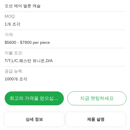
오션 에어 벌룬 캐슬
MOQ:
1개 조각
가격:
$5600 - $7800 per piece
지불 조건:
T/T,L/C,웨스턴 유니온,D/A
공급 능력:
1000개 조각
최고의 가격을 얻으십시오
지금 챗팅하세요
상세 정보
제품 설명