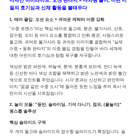
디자인 하이라이트: 오션 판타지 × 다차원 놀이, 어린 시
절의 호기심과 신체 활동을 불태우다
1. 테마 몰입: 오션 요소 × 귀여운 캐릭터 이중 강화
"수중 로맨스"라는 핵심 테마로 돌고래, 펭귄, 불가사리, 산호,
잠수함, 오리 등 바다 요소를 통합하고 만화 펭귄, 사랑스러운
돌고래, 귀여운 불가사리 등 귀여운 이미지를 결합하여 "실제
수중 + 동화 판타지"의 이중 몰입 경험을 만들어 바다 세계에
대한 어린이의 호기심과 탐험 욕구를 자극합니다.
색상은 밝은 파란색, 하늘색, 흰색, 분홍색 보라색, 잔디 녹색
등 신선한 바다 색상 조합을 채택하고 밝은 노란색과 밝은 빨간
색으로 포인트를 주었습니다. 시각 효과는 신선하고 편안하며
마치 "꿈결 같은 수중 도시"에 들어온 듯한 느낌을 주어 즉시 어
린이의 시선을 사로잡습니다.
2. 놀이 모듈: "등반, 슬라이딩, 기어 다니기, 점프, (물놀이)"
원스톱 솔루션
핵심 슬라이드 구역
두 개의 돌고래 슬라이드와 잠수함 슬라이드가 특징입니다. 슬