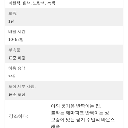
파란색, 흰색, 노란색, 녹색
보증:
1년
배달 시간:
10~52일
부속품:
표준 피팅
허용 승객:
>46
포장 세부 사항:
표준 포장
야외 붓기용 반짝이는 집
, 
불타는 테마파크 반짝이는 성
, 
강조하다:
보증이 있는 공기 주입식 바운스 
캐슬