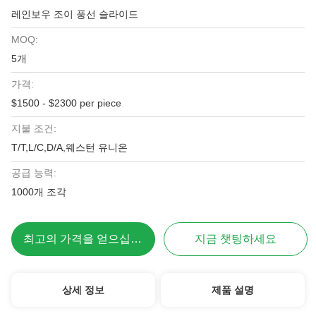
레인보우 조이 풍선 슬라이드
MOQ:
5개
가격:
$1500 - $2300 per piece
지불 조건:
T/T,L/C,D/A,웨스턴 유니온
공급 능력:
1000개 조각
최고의 가격을 얻으십시오
지금 챗팅하세요
상세 정보
제품 설명