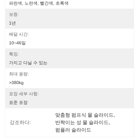
파란색, 노란색, 빨간색, 초록색
보증:
1년
배달 시간:
10~46일
특징:
가지고 다닐 수 있는
최대 용량:
>380kg
포장 세부 사항:
표준 포장
맞춤형 펌프식 물 슬라이드
, 
강조하다:
반짝이는 성 물 슬라이드
, 
펌플러 슬라이드