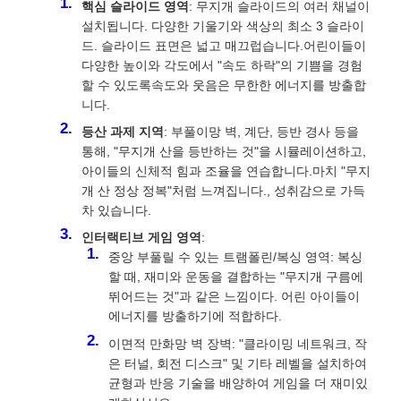
핵심 슬라이드 영역
: 무지개 슬라이드의 여러 채널이
설치됩니다. 다양한 기울기와 색상의 최소 3 슬라이
드. 슬라이드 표면은 넓고 매끄럽습니다.어린이들이
다양한 높이와 각도에서 "속도 하락"의 기쁨을 경험
할 수 있도록속도와 웃음은 무한한 에너지를 방출합
니다.
등산 과제 지역
: 부풀이망 벽, 계단, 등반 경사 등을
통해, "무지개 산을 등반하는 것"을 시뮬레이션하고,
아이들의 신체적 힘과 조율을 연습합니다.마치 "무지
개 산 정상 정복"처럼 느껴집니다., 성취감으로 가득
차 있습니다.
인터랙티브 게임 영역
:
중앙 부풀릴 수 있는 트램폴린/복싱 영역: 복싱
할 때, 재미와 운동을 결합하는 "무지개 구름에
뛰어드는 것"과 같은 느낌이다. 어린 아이들이
에너지를 방출하기에 적합하다.
이면적 만화망 벽 장벽: "클라이밍 네트워크, 작
은 터널, 회전 디스크" 및 기타 레벨을 설치하여
균형과 반응 기술을 배양하여 게임을 더 재미있