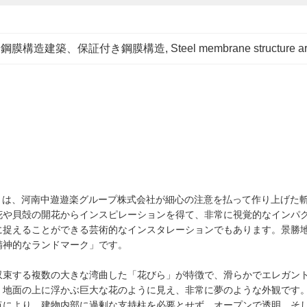
、鋼膜構造建築、保証付き鋼膜構造
, 
Steel membrane structure ar
築」は、河南中遊遊楽グループ株式会社が細心の注意を払って作り上げた
花や貝殻の開花からインスピレーションを得て、非常に視覚的なインパ
に捉えることができる芸術的なインスタレーションでもあります。景勝
精神的なランドマーク」です。
収束する複数の大きな湾曲した「花びら」が特徴で、滑らかでエレガン
、地面の上に浮かぶ巨大な花のように見え、非常に夢のような外観です
点により、建物内部に過剰な支持柱を必要とせず、オープンで透明、そ