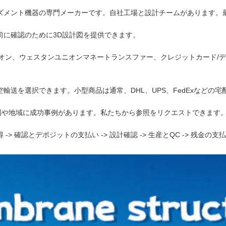
ーズメント機器の専門メーカーです。自社工場と設計チームがあります。
前に確認のために3D設計図を提供できます。
ウェスタンユニオン、ウェスタンユニオンマネートランスファー、クレジットカー
空輸送を選択できます。小型商品は通常、DHL、UPS、FedExなどの
の国や地域に成功事例があります。私たちから参照をリクエストできます
 -> 確認とデポジットの支払い -> 設計確認 -> 生産とQC -> 残金の支