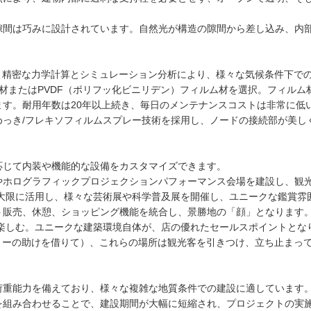
隙間は巧みに設計されています。自然光が構造の隙間から差し込み、内
使用。精密な力学計算とシミュレーション分析により、様々な気候条件下
ム材またはPVDF（ポリフッ化ビニリデン）フィルム材を選択。フィル
す。耐用年数は20年以上続き、毎日のメンテナンスコストは非常に低
めっき/フレキソフィルムスプレー技術を採用し、ノードの接続部が美し
応じて内装や機能的な設備をカスタマイズできます。
やホログラフィックプロジェクションパフォーマンス会場を建設し、観
最大限に活用し、様々な芸術展や科学普及展を開催し、ユニークな鑑賞雰
ト販売、休憩、ショッピング機能を統合し、景勝地の「顔」となります
楽しむ。ユニークな建築環境自体が、店の優れたセールスポイントとな
ョーの助けを借りて）、これらの場所は観光客を引きつけ、立ち止まっ
荷重能力を備えており、様々な複雑な地質条件での建設に適しています
を組み合わせることで、建設期間が大幅に短縮され、プロジェクトの実