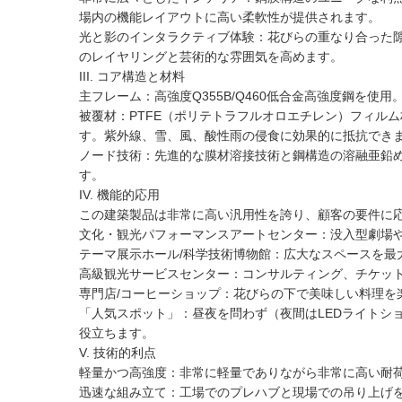
場内の機能レイアウトに高い柔軟性が提供されます。
光と影のインタラクティブ体験：花びらの重なり合った
のレイヤリングと芸術的な雰囲気を高めます。
III. コア構造と材料
主フレーム：高強度Q355B/Q460低合金高強度鋼を
被覆材：PTFE（ポリテトラフルオロエチレン）フィル
す。紫外線、雪、風、酸性雨の侵食に効果的に抵抗できま
ノード技術：先進的な膜材溶接技術と鋼構造の溶融亜鉛
す。
IV. 機能的応用
この建築製品は非常に高い汎用性を誇り、顧客の要件に
文化・観光パフォーマンスアートセンター：没入型劇場
テーマ展示ホール/科学技術博物館：広大なスペースを
高級観光サービスセンター：コンサルティング、チケッ
専門店/コーヒーショップ：花びらの下で美味しい料理を
「人気スポット」：昼夜を問わず（夜間はLEDライトシ
役立ちます。
V. 技術的利点
軽量かつ高強度：非常に軽量でありながら非常に高い耐
迅速な組み立て：工場でのプレハブと現場での吊り上げ