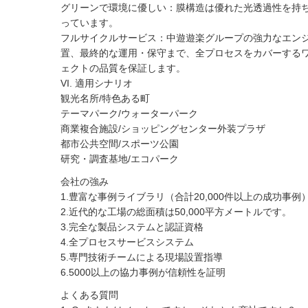
グリーンで環境に優しい：膜構造は優れた光透過性を持
っています。
フルサイクルサービス：中遊遊楽グループの強力なエン
置、最終的な運用・保守まで、全プロセスをカバーする
ェクトの品質を保証します。
VI. 適用シナリオ
観光名所/特色ある町
テーマパーク/ウォーターパーク
商業複合施設/ショッピングセンター外装プラザ
都市公共空間/スポーツ公園
研究・調査基地/エコパーク
会社の強み
1.豊富な事例ライブラリ（合計20,000件以上の成功事例
2.近代的な工場の総面積は50,000平方メートルです。
3.完全な製品システムと認証資格
4.全プロセスサービスシステム
5.専門技術チームによる現場設置指導
6.5000以上の協力事例が信頼性を証明
よくある質問