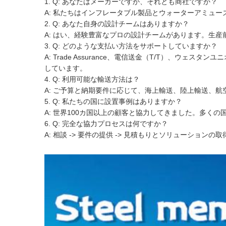
1. Q: あなたはメーカーですか、それとも商社ですか？
A: 私たちはインフレータブル製品とウォーターアミュ
2. Q: あなた自身の設計チームはありますか？
A: はい、経験豊富なプロの設計チームがあります。生産
3. Q: どのような支払い方法をサポートしていますか？
A: Trade Assurance、電信送金（T/T）、
しています。
4. Q: 利用可能な輸送方法は？
A: ご予算と納期要件に応じて、海上輸送、陸上輸送、航
5. Q: 私たちの国に設置事例はありますか？
A: 世界100カ国以上の顧客と協力してきました。多く
6. Q: 完全な協力プロセスは何ですか？
A: 相談 -> 要件の提供 -> 見積もりとソリューションの取得