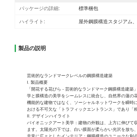
パッケージの詳細:
標準梱包
ハイライト:
屋外鋼膜構造スタジアム
製品の説明
芸術的なランドマークレベルの鋼膜構造建築
I. 製品概要
「開花する花びら - 芸術的なランドマーク鋼膜構造建
学と膜構造の美学をシームレスに統合し、自然界の蓮の
機能的な建物ではなく、ソーシャルネットワークを瞬時
おける不可欠な「トラフィックエントランス」であり「
II. デザインハイライト
バイオニックアート美学：建物の外観は、上方に伸びて
ます。太陽光の下では、白い膜面が柔らかい光沢を放ち
非常に広々としたインテリア：鋼膜構造のユニークな利